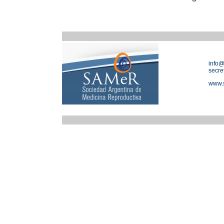
info@
secre
www.s