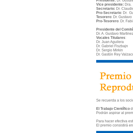
Presidente:
Dr. Gustav
Vice presidente:
Dra.
Secretario:
Dr. Claud
Pro-Secretario
: Dr. G
Tesorero
: Dr. Gustavo
Pro-Tesorero
: Dr. Fa
Presidente del Comité
Dr. A. Gustavo Martine
Vocales Titulares
:
Dr. Juan Aguilera
Dr. Gabriel Fiszbajn
Dr. Sergio Mirkin
Dr. Gastón Rey Valzac
Se recuerda a los soci
El Trabajo Científico
d
Podrán aspirar al prem
Para hacer efectiva es
El premio consistirá e