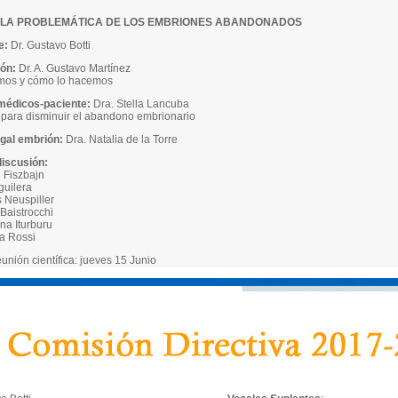
LA PROBLEMÁTICA DE LOS EMBRIONES ABANDONADOS
e:
Dr. Gustavo Botti
ión:
Dr. A. Gustavo Martínez
mos y cómo lo hacemos
médicos-paciente:
Dra. Stella Lancuba
 para disminuir el abandono embrionario
egal embrión:
Dra. Natalia de la Torre
discusión:
l Fiszbajn
guilera
s Neuspiller
 Baistrocchi
na Iturburu
la Rossi
unión científica: jueves 15 Junio