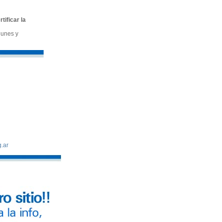
tificar la
lunes y
.ar