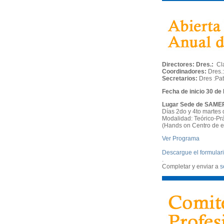
Directores: Dres.:
Cla
Coordinadores:
Dres.:
Secretarios:
Dres :Pat
Fecha de inicio 30 d
Lugar Sede de SAMER
Días 2do y 4to marte
Modalidad: Teórico-Prá
(Hands on Centro de en
Ver Programa
Descargue el formulari
.
Completar y enviar a
s