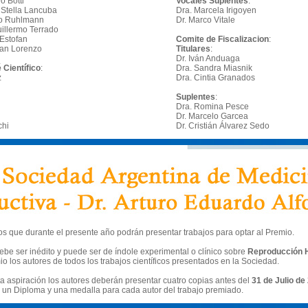
o Botti
Vocales Suplentes
:
 Stella Lancuba
Dra. Marcela Irigoyen
io Ruhlmann
Dr. Marco Vitale
uillermo Terrado
 Estofan
Comite de Fiscalizacion
:
bian Lorenzo
Titulares
:
Dr. Iván Anduaga
 Científico
:
Dra. Sandra Miasnik
z
Dra. Cintia Granados
Suplentes
:
Dra. Romina Pesce
Dr. Marcelo Garcea
chi
Dr. Cristián Álvarez Sedo
os que durante el presente año podrán presentar trabajos para optar al Premio.
ebe ser inédito y puede ser de índole experimental o clínico sobre
Reproducción 
io los autores de todos los trabajos científicos presentados en la Sociedad.
ta aspiración los autores deberán presentar cuatro copias antes del
31 de Julio de
n un Diploma y una medalla para cada autor del trabajo premiado.