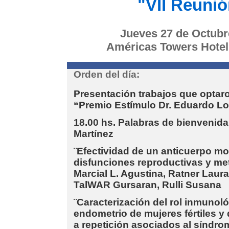
"VII Reunió
Jueves 27 de Octubre
Américas Towers Hotel 
Orden del día:
Presentación trabajos que optaro
“Premio Estímulo Dr. Eduardo L
18.00 hs
. Palabras de bienvenida
Martínez
¨Efectividad de un anticuerpo m
disfunciones reproductivas y met
Marcial L. Agustina, Ratner Laur
TalWAR Gursaran, Rulli Susana
¨Caracterización del rol inmunológ
endometrio de mujeres fértiles y
a repetición asociados al síndrom