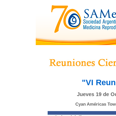
"
V
I Reun
Jueves 19 de Oc
Cyan Américas Towe