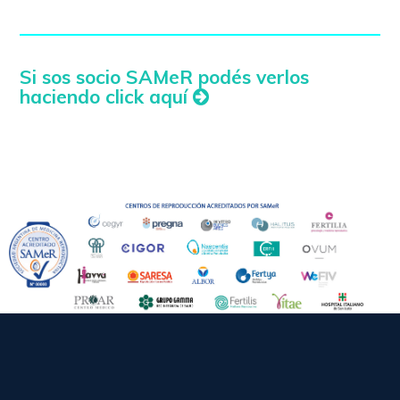
Si sos socio SAMeR podés verlos
haciendo click aquí